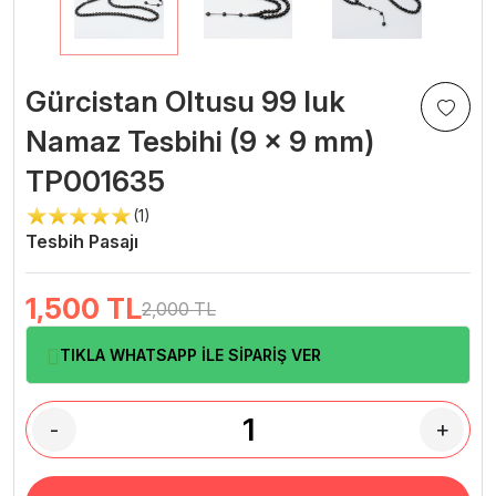
Gürcistan Oltusu 99 luk
Namaz Tesbihi (9 x 9 mm)
TP001635
(1)
Tesbih Pasajı
1,500
TL
2,000 TL
TIKLA WHATSAPP İLE SİPARİŞ VER
-
+