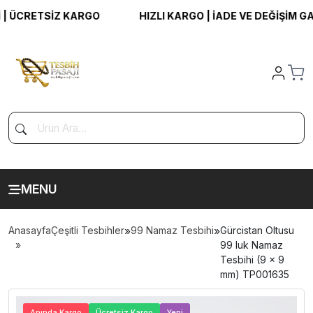
ÜCRETSİZ KARGO
HIZLI KARGO | İADE VE DEĞİŞİM GARA
MENU
Anasayfa
Çeşitli Tesbihler
»
99 Namaz Tesbihi
»
Gürcistan Oltusu
99 luk Namaz
Tesbihi (9 x 9
mm) TP001635
>
Anında Kargo
Ücretsiz Kargo
Yeni