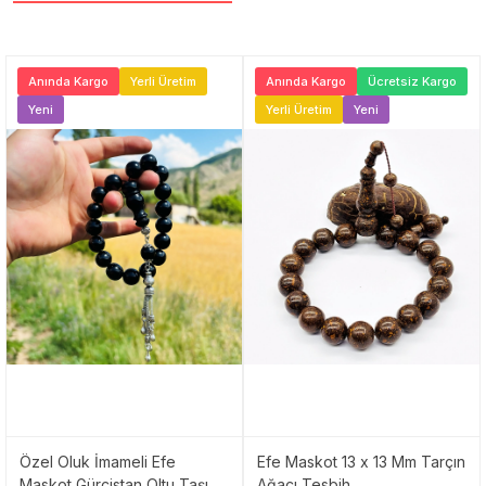
Anında Kargo
Yerli Üretim
Anında Kargo
Ücretsiz Kargo
Yeni
Yerli Üretim
Yeni
Özel Oluk İmameli Efe
Efe Maskot 13 x 13 Mm Tarçın
Maskot Gürcistan Oltu Taşı
Ağacı Tesbih