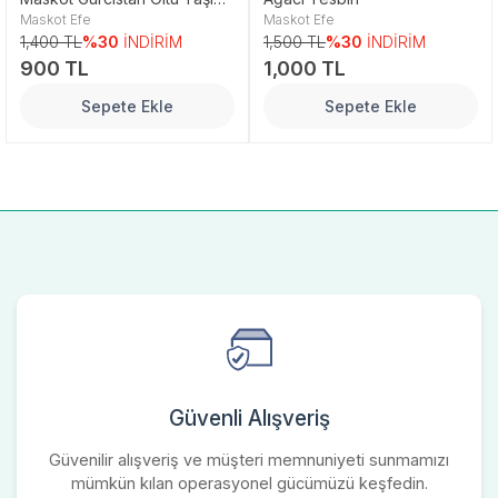
Maskot Efe
Maskot Efe
Tesbih
1,400 TL
%30
İNDİRİM
1,500 TL
%30
İNDİRİM
900 TL
1,000 TL
Sepete Ekle
Sepete Ekle
Güvenli Alışveriş
Güvenilir alışveriş ve müşteri memnuniyeti sunmamızı
mümkün kılan operasyonel gücümüzü keşfedin.