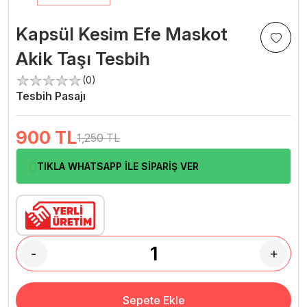
Kapsül Kesim Efe Maskot
Akik Taşı Tesbih
(0)
Tesbih Pasajı
900
TL
1,250 TL
TIKLA WHATSAPP İLE SİPARİŞ VER
-
+
Sepete Ekle