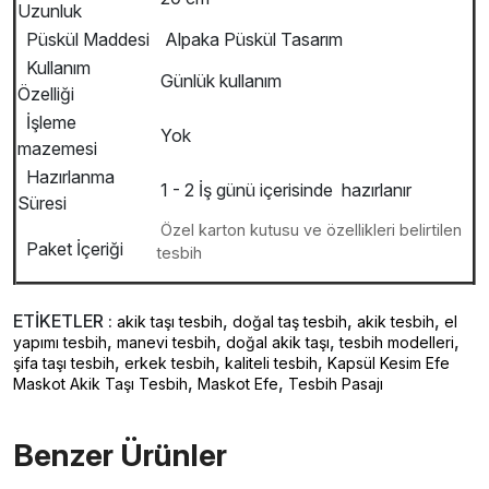
Uzunluk
Püskül Maddesi
Alpaka Püskül Tasarım
Kullanım
Günlük kullanım
Özelliği
İşleme
Yok
mazemesi
Hazırlanma
1 - 2 İş günü içerisinde hazırlanır
Süresi
Özel karton kutusu ve özellikleri belirtilen
Paket İçeriği
tesbih
ETİKETLER :
,
,
,
akik taşı tesbih
doğal taş tesbih
akik tesbih
el
,
,
,
,
yapımı tesbih
manevi tesbih
doğal akik taşı
tesbih modelleri
,
,
,
şifa taşı tesbih
erkek tesbih
kaliteli tesbih
Kapsül Kesim Efe
,
,
Maskot Akik Taşı Tesbih
Maskot Efe
Tesbih Pasajı
Benzer Ürünler ️