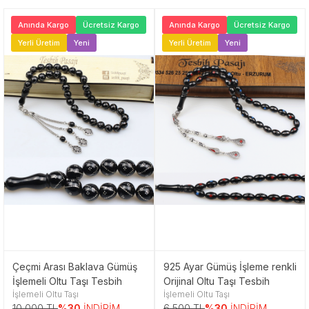
Anında Kargo
Ücretsiz Kargo
Anında Kargo
Ücretsiz Kargo
Yerli Üretim
Yeni
Yerli Üretim
Yeni
Çeçmi Arası Baklava Gümüş
925 Ayar Gümüş İşleme renkli
İşlemeli Oltu Taşı Tesbih
Orijinal Oltu Taşı Tesbih
İşlemeli Oltu Taşı
İşlemeli Oltu Taşı
10,000 TL
%30
İNDİRİM
6,500 TL
%30
İNDİRİM