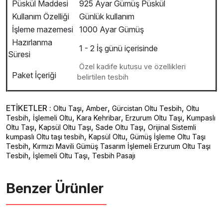
Püskül Maddesi
925 Ayar Gümüş Püskül
Kullanım Özelliği
Günlük kullanım
İşleme mazemesi
1000 Ayar Gümüş
Hazırlanma
1 - 2 İş günü içerisinde
Süresi
Özel kadife kutusu ve özellikleri
Paket İçeriği
belirtilen tesbih
ETİKETLER :
,
,
,
Oltu Taşı
Amber
Gürcistan Oltu Tesbih
Oltu
,
,
,
,
Tesbih
İşlemeli Oltu
Kara Kehribar
Erzurum Oltu Taşı
Kumpaslı
,
,
,
Oltu Taşı
Kapsül Oltu Taşı
Sade Oltu Taşı
Orijinal Sistemli
,
,
kumpaslı Oltu taşı tesbih
Kapsül Oltu
Gümüş İşleme Oltu Taşı
,
Tesbih
Kırmızı Mavili Gümüş Tasarım İşlemeli Erzurum Oltu Taşı
,
,
Tesbih
İşlemeli Oltu Taşı
Tesbih Pasajı
Benzer Ürünler ️