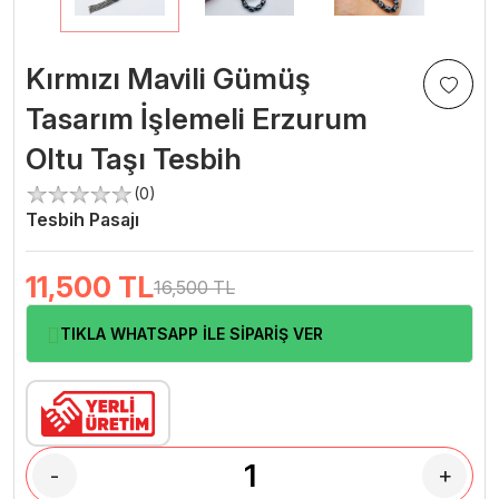
Kırmızı Mavili Gümüş
Tasarım İşlemeli Erzurum
Oltu Taşı Tesbih
(0)
Tesbih Pasajı
11,500
TL
16,500 TL
TIKLA WHATSAPP İLE SİPARİŞ VER
-
+