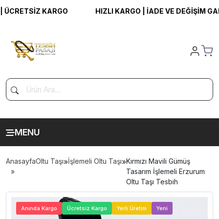
ÜCRETSİZ KARGO
HIZLI KARGO | İADE VE DEĞİŞİM GARAN
MENU
Anasayfa
Oltu Taşı
»
İşlemeli Oltu Taşı
»
Kırmızı Mavili Gümüş
Tasarım İşlemeli Erzurum
Oltu Taşı Tesbih
>
Anında Kargo
Ücretsiz Kargo
Yerli Üretim
Yeni