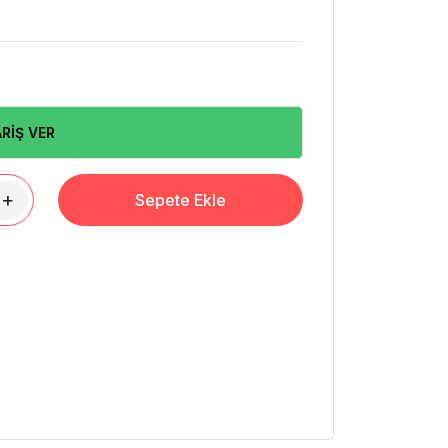
RİŞ VER
+
Sepete Ekle