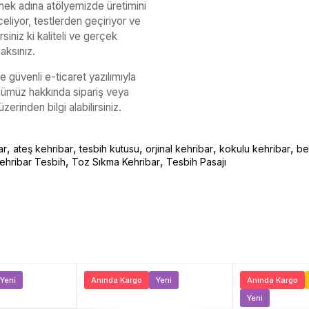
ermek adına atölyemizde üretimini
celiyor, testlerden geçiriyor ve
siniz ki kaliteli ve gerçek
aksınız.
e güvenli e-ticaret yazılımıyla
ünümüz hakkında sipariş veya
üzerinden bilgi alabilirsiniz.
,
,
,
,
,
ar
ateş kehribar
tesbih kutusu
orjinal kehribar
kokulu kehribar
be
,
,
ehribar Tesbih
Toz Sıkma Kehribar
Tesbih Pasajı
Yeni
Anında Kargo
Yeni
Anında Kargo
Yeni