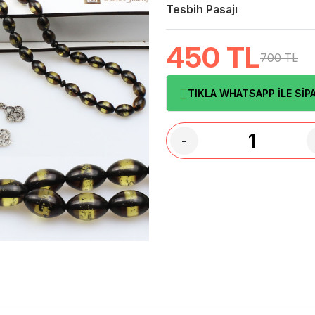
Tesbih Pasajı
450
TL
700 TL
TIKLA WHATSAPP İLE SİPA
-