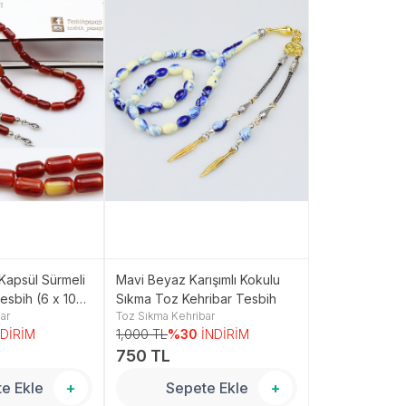
Kapsül Sürmeli
Mavi Beyaz Karışımlı Kokulu
Bordo Renkte
esbih (6 x 10
Sıkma Toz Kehribar Tesbih
Toz Sıkma Keh
ar
Toz Sıkma Kehribar
Toz Sıkma Kehri
9
NDİRİM
1,000 TL
%30
İNDİRİM
700 TL
%30
İ
750 TL
450 TL
e Ekle
+
Sepete Ekle
+
Sepe