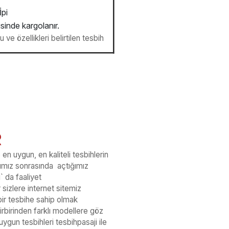
İpi
isinde kargolanır.
ve özellikleri belirtilen tesbih
R
en uygun, en kaliteli tesbihlerin
ışımız sonrasında açtığımız
` da faaliyet
izlere internet sitemiz
al bir tesbihe sahip olmak
birbirinden farklı modellere göz
 uygun tesbihleri tesbihpasaji ile