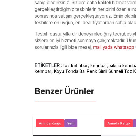
sahip olabilirsiniz. Sizlere daha kaliteli hizmet v
gerçekleştirdiğimiz tesbihlerin her birini özenle in
sonrasında satışını gerçekleştiriyoruz. Emin olabilir
tesbilere en uygun, en ideal fiyatlardan sahip olac
Tesbih pasajı yıllardır deneyimlediği iş tecrübesiyl
sizlere en iyi hizmeti sunmaya çalışmaktadır. Ür
sorularınızla ilgili bize mesaj,
mail yada whatsapp
ETİKETLER :
,
,
toz kehribar
kehribar
sıkma kehrib
,
kehribar
Koyu Tonda Bal Renk Simli Sürmeli Toz K
Benzer Ürünler ️
Yerli Üretim
Anında Kargo
Yeni
Anında Kargo