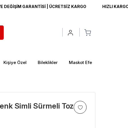
İM GARANTİSİ | ÜCRETSİZ KARGO
HIZLI KARGO | İADE 
Kişiye Özel
Bileklikler
Maskot Efe
enk Simli Sürmeli Toz
>