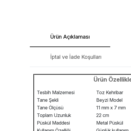
Ürün Açıklaması
İptal ve İade Koşulları
Ürün Özellikle
Tesbih Malzemesi
Toz Kehribar
Tane Şekli
Beyzi Model
Tane Ölçüsü
11 mm x 7 mm
Toplam Uzunluk
22 cm
Püskül Maddesi
Metal Püskül
Kullanım Özelliği
Günlük kullanım