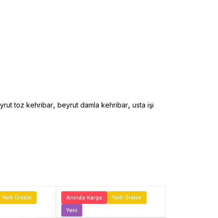
,
,
yrut toz kehribar
beyrut damla kehribar
usta işi
Yerli Üretim
Anında Kargo
Yerli Üretim
Anında Kargo
Yeni