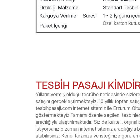
Dizildiği Malzeme
Standart Tesbih 
Kargoya Verilme Süresi
1 - 2 İş günü içer
Özel karton kutusu 
Paket İçeriği
TESBİH PASAJI KİMDİ
Yılların vermiş olduğu tecrübe neticesinde sizlere 
satışını gerçekleştirmekteyiz. 10 yıllık toptan sat
tesbihpasaji.com internet sitemiz ile Erzurum Oltu
göstermekteyiz.Tamamı özenle seçilen tesbihler s
aracılığıyla ulaştırılmaktadır. Siz de kaliteli, orijin
istiyorsanız o zaman internet sitemiz aracılığıyla 
atabilirsiniz. Kendi tarzınıza ve isteğinize göre en