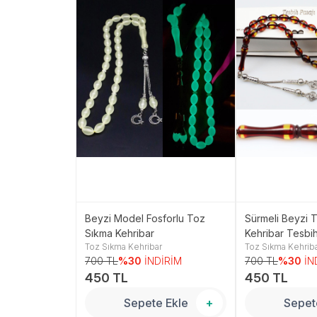
Kırmızı Sürmeli
Beyzi Model Fosforlu Toz
Sürmeli Beyzi T
ibar Tesbih
Sıkma Kehribar
Kehribar Tesbih
r
Toz Sıkma Kehribar
Toz Sıkma Kehrib
TP001508
NDİRİM
700 TL
%30
İNDİRİM
700 TL
%30
İN
450 TL
450 TL
 Ekle
+
Sepete Ekle
+
Sepet