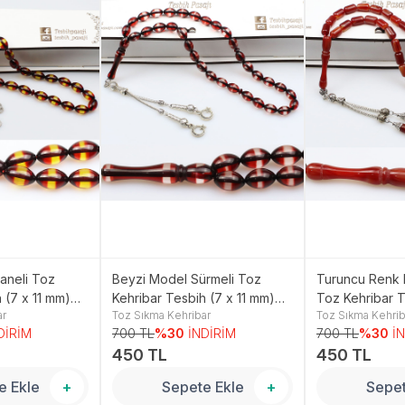
aneli Toz
Beyzi Model Sürmeli Toz
Turuncu Renk 
 (7 x 11 mm)
Kehribar Tesbih (7 x 11 mm)
Toz Kehribar T
ar
Toz Sıkma Kehribar
Toz Sıkma Kehrib
TP001513
mm) TP00149
DİRİM
700 TL
%30
İNDİRİM
700 TL
%30
İ
450 TL
450 TL
e Ekle
+
Sepete Ekle
+
Sepet