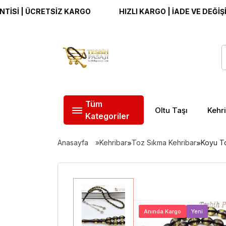
ÜCRETSİZ KARGO
HIZLI KARGO | İADE VE DEĞİŞİM GARA
Tüm
Oltu Taşı
Kehr
Kategoriler
Anasayfa
Kehribar
»
Toz Sıkma Kehribar
»
Koyu To
Anında Kargo
Yeni