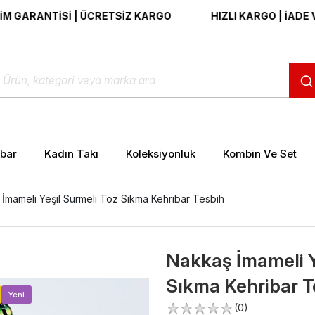
ANTİSİ | ÜCRETSİZ KARGO
HIZLI KARGO | İADE VE DEĞ
ibar
Kadın Takı
Koleksiyonluk
Kombin Ve Set
İmameli Yeşil Sürmeli Toz Sıkma Kehribar Tesbih
Nakkaş İmameli Y
Sıkma Kehribar T
>
Yeni
(0)