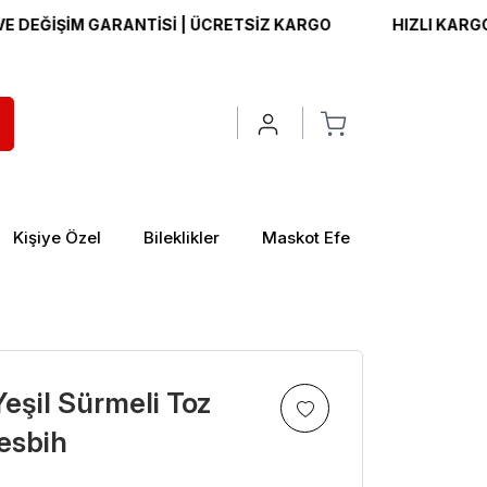
İŞİM GARANTİSİ | ÜCRETSİZ KARGO
HIZLI KARGO | İADE
Kişiye Özel
Bileklikler
Maskot Efe
eşil Sürmeli Toz
esbih
>