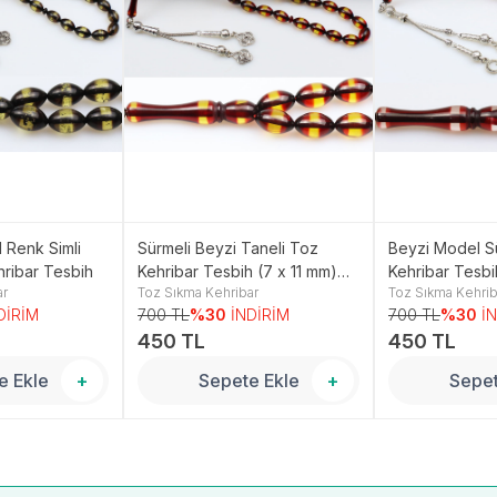
 Renk Simli
Sürmeli Beyzi Taneli Toz
Beyzi Model S
hribar Tesbih
Kehribar Tesbih (7 x 11 mm)
Kehribar Tesbi
ar
Toz Sıkma Kehribar
Toz Sıkma Kehrib
TP001508
TP001513
DİRİM
700 TL
%30
İNDİRİM
700 TL
%30
İ
450 TL
450 TL
e Ekle
+
Sepete Ekle
+
Sepet