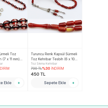
ürmeli Toz
Turuncu Renk Kapsül Sürmeli
Mavi Beyaz Kar
h (7 x 11 mm)
Toz Kehribar Tesbih (6 x 10
Sıkma Toz Keh
ar
Toz Sıkma Kehribar
Toz Sıkma Kehri
mm) TP001499
NDİRİM
700 TL
%30
İNDİRİM
1,000 TL
%30
450 TL
750 TL
e Ekle
+
Sepete Ekle
+
Sepe