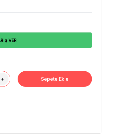
RİŞ VER
+
Sepete Ekle