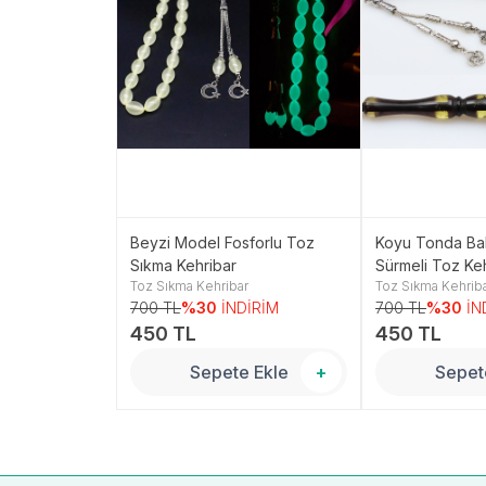
Kırmızı Sürmeli
Beyzi Model Fosforlu Toz
Koyu Tonda Bal
ibar Tesbih
Sıkma Kehribar
Sürmeli Toz Ke
r
Toz Sıkma Kehribar
Toz Sıkma Kehrib
NDİRİM
700 TL
%30
İNDİRİM
700 TL
%30
İN
450 TL
450 TL
 Ekle
+
Sepete Ekle
+
Sepet