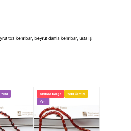
,
,
yrut toz kehribar
beyrut damla kehribar
usta işi
Yeni
Anında Kargo
Yerli Üretim
Anında Kargo
Yeni
Yeni