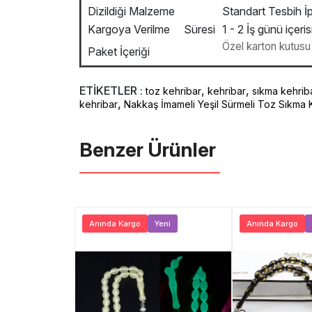
Dizildiği Malzeme
Standart Tesbih İp
Kargoya Verilme Süresi
1 - 2 İş günü içeris
Özel karton kutusu v
Paket İçeriği
ETİKETLER :
,
,
toz kehribar
kehribar
sıkma kehrib
,
kehribar
Nakkaş İmameli Yeşil Sürmeli Toz Sıkma 
Benzer Ürünler ️
Yerli Üretim
Anında Kargo
Yeni
Anında Kargo