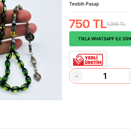
Tesbih Pasajı
750
TL
1,000 TL
TIKLA WHATSAPP İLE SİPA
-