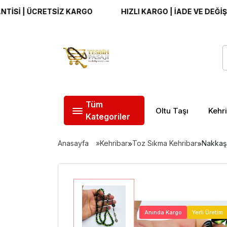
| ÜCRETSİZ KARGO
HIZLI KARGO | İADE VE DEĞİŞİM GAR
Tüm
Oltu Taşı
Kehr
Kategoriler
Anasayfa
Kehribar
»
Toz Sıkma Kehribar
»
Nakkaş 
Anında Kargo
Yerli Üretim