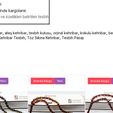
i
inde kargolanır.
e özellikleri belirtilen tesbih
,
,
,
,
,
ar
ateş kehribar
tesbih kutusu
orjinal kehribar
kokulu kehribar
be
,
,
Kehribar Tesbih
Toz Sıkma Kehribar
Tesbih Pasajı
Yeni
Anında Kargo
Yeni
Anında Kargo