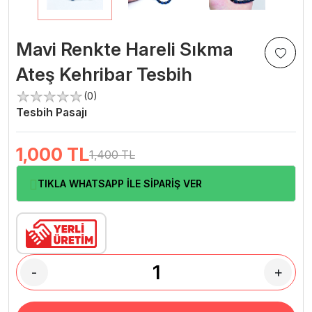
Mavi Renkte Hareli Sıkma
Ateş Kehribar Tesbih
(0)
Tesbih Pasajı
1,000
TL
1,400 TL
TIKLA WHATSAPP İLE SİPARİŞ VER
-
+