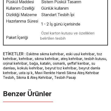
Püskül Maddesi
Sistem Püskül Tasarım
Kullanım Özelliği
Günlük kullanım
Dizildiği Malzeme
Standart Tesbih İpi
Hazırlanma Süresi
1 - 2 İş günü içerisinde
Özel karton kutusu ve özellikleri
Paket İçeriği
belirtilen tesbih
ETİKETLER :
,
,
Eskitme sıkma kehribar
eski usul kehribar
toz
,
,
,
,
,
kehribar
kehribar
sıkma kehribar
ateş kehribar
tesbih kutusu
,
,
,
,
,
orjinal kehribar
bağa
katalin
osmanlı
şeffaf keribar
su
,
,
,
damlası
kokulu kehribar
beyrut toz kehribar
beyrut damla
,
,
kehribar
usta işi k
Mavi Renkte Hareli Sıkma Ateş Kehribar
,
,
Tesbih
Sıkma & Ateş Kehribar
Tesbih Pasajı
Benzer Ürünler ️