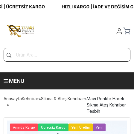
 ÜCRETSİZ KARGO
HIZLI KARGO | İADE VE DEĞİŞİM GAR
MENU
Anasayfa
Kehribar
»
Sıkma & Ateş Kehribar
»
Mavi Renkte Hareli
Sıkma Ateş Kehribar
Tesbih
>
Anında Kargo
Ücretsiz Kargo
Yerli Üretim
Yeni