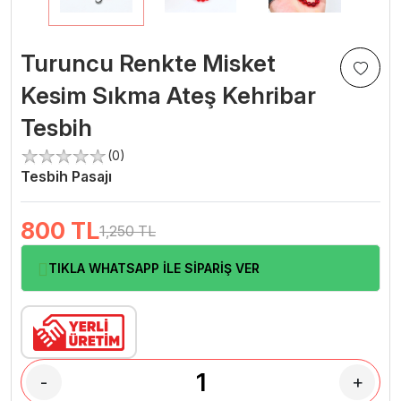
Turuncu Renkte Misket
Kesim Sıkma Ateş Kehribar
Tesbih
(0)
Tesbih Pasajı
800
TL
1,250 TL
TIKLA WHATSAPP İLE SİPARİŞ VER
-
+