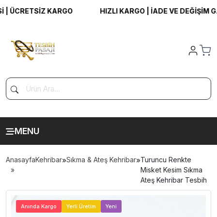
 ÜCRETSİZ KARGO
HIZLI KARGO | İADE VE DEĞİŞİM GAR
MENU
Anasayfa
Kehribar
»
Sıkma & Ateş Kehribar
»
Turuncu Renkte
Misket Kesim Sıkma
Ateş Kehribar Tesbih
>
Anında Kargo
Yerli Üretim
Yeni