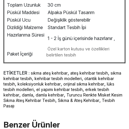
Toplam Uzunluk
30 cm
Püskül Maddesi
Alpaka Püskül Tasarım
Püskül Ucu
Değişiklik gösterebilir
Dizildiği Malzeme
Standart Tesbih İpi
Hazırlanma Süresi
1 - 2 İş günü içerisinde hazırlanır ,
Özel karton kutusu ve özellikleri
Paket İçeriği
belirtilen tesbih
ETİKETLER :
,
,
sıkma ateş kehribar
ateş kehribar tesbih
sıkma
,
,
kehribar tesbih
kehribar tesbih modelleri
otantik kehribar
,
,
,
tesbih
koleksiyonluk kehribar
orijinal sıkma kehribar
lüks
,
,
tesbih modelleri
el yapımı kehribar tesbih
erkek tesbih
,
,
,
kehribar
damla
damla kehribar
Turuncu Renkte Misket Kesim
,
,
Sıkma Ateş Kehribar Tesbih
Sıkma & Ateş Kehribar
Tesbih
Pasajı
Benzer Ürünler ️