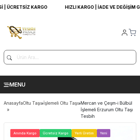
 ÜCRETSİZ KARGO
HIZLI KARGO | İADE VE DEĞİŞİM GAR
MENU
Anasayfa
Oltu Taşı
»
İşlemeli Oltu Taşı
»
Mercan ve Çeşm-i Bülbül
İşlemeli Erzurum Oltu Taşı
Tesbih
>
Anında Kargo
Ücretsiz Kargo
Yerli Üretim
Yeni