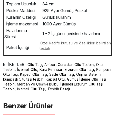
Toplam Uzunluk
34 cm
Püskül Maddesi
925 Ayar Gümüş Püskül
Kullanım Özelliği
Günlük kullanım
İşleme mazemesi
1000 Ayar Gümüş
Hazırlanma
1 - 2 İş günü içerisinde hazırlanır
Süresi
Özel kadife kutusu ve özellikleri belirtilen
Paket İçeriği
tesbih
ETİKETLER :
,
,
,
Oltu Taşı
Amber
Gürcistan Oltu Tesbih
Oltu
,
,
,
,
Tesbih
İşlemeli Oltu
Kara Kehribar
Erzurum Oltu Taşı
Kumpaslı
,
,
,
Oltu Taşı
Kapsül Oltu Taşı
Sade Oltu Taşı
Orijinal Sistemli
,
,
kumpaslı Oltu taşı tesbih
Kapsül Oltu
Gümüş İşleme Oltu Taşı
,
Tesbih
Mercan ve Çeşm-i Bülbül İşlemeli Erzurum Oltu Taşı
,
,
Tesbih
İşlemeli Oltu Taşı
Tesbih Pasajı
Benzer Ürünler ️