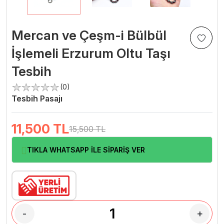
Mercan ve Çeşm-i Bülbül
İşlemeli Erzurum Oltu Taşı
Tesbih
(0)
Tesbih Pasajı
11,500
TL
15,500 TL
TIKLA WHATSAPP İLE SİPARİŞ VER
-
+