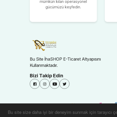
mümkün kılan operasyonel
gücümüzü keşfedin.
Bu Site İhaSHOP E-Ticaret Altyapısını
Kullanmaktadır.
Bizi Takip Edin
Bu site size daha iyi bir deneyim sunmak için tarayıcı çer