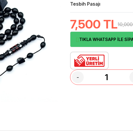
Tesbih Pasajı
7,500
TL
10,000
TIKLA WHATSAPP İLE SİPA
-