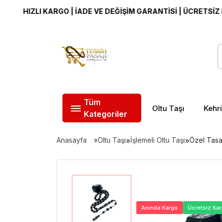
IZLI KARGO | İADE VE DEĞİŞİM GARANTİSİ | ÜCRETSİZ KARGO
Tüm
Oltu Taşı
Kehr
Kategoriler
Anasayfa
Oltu Taşı
»
İşlemeli Oltu Taşı
»
Özel Tasar
Anında Kargo
Ücretsiz Ka