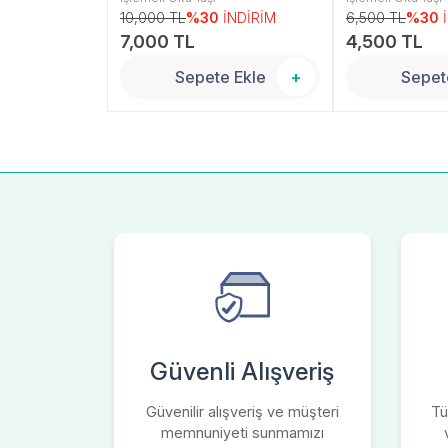
İNDİRİM
10,000 TL
%30
İNDİRİM
6,500 TL
%30
7,000 TL
4,500 TL
 Ekle
+
Sepete Ekle
+
Sepet
Güvenli Alışveriş
Güvenilir alışveriş ve müşteri
Tü
memnuniyeti sunmamızı