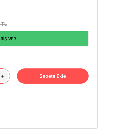
 TL
RİŞ VER
+
Sepete Ekle