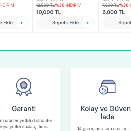
İNDİRİM
12,500 TL
%30
İNDİRİM
7,500 TL
%30
10,000 TL
6,000 TL
e Ekle
+
Sepete Ekle
+
Sepet
Garanti
Kolay ve Güvenl
İade
m ürünler yetkili distribütör
veya yetkili ithalatçı firma
14 gün içinde tüm ürünleri 