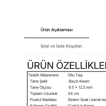
Ürün Açıklaması
İptal ve İade Koşulları
ÜRÜN ÖZELLİKL
Tesbih Malzemesi
Oltu Taşı
Tane Şekli
Beyzi Kesim
Tane Ölçüsü
9.5 x 12.5 mm
Toplam Uzunluk
44 cm
Püskül Maddesi
Sistem Sıralı ( kendi ta
Kullanım Özelliği
Günlük kullanım