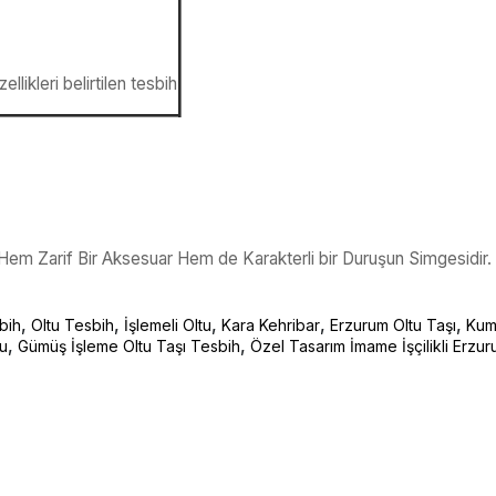
llikleri belirtilen tesbih
r. Hem Zarif Bir Aksesuar Hem de Karakterli bir Duruşun Simgesidir.
,
,
,
,
,
bih
Oltu Tesbih
İşlemeli Oltu
Kara Kehribar
Erzurum Oltu Taşı
Kump
,
,
tu
Gümüş İşleme Oltu Taşı Tesbih
Özel Tasarım İmame İşçilikli Erzur