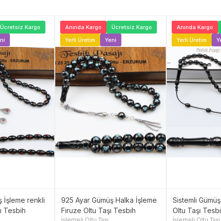
Ücretsiz Kargo
Anında Kargo
Ücretsiz Kargo
Anında Kargo
ni
Yerli Üretim
Yeni
Yerli Üretim
Y
 İşleme renkli
925 Ayar Gümüş Halka İşleme
Sistemli Gümüş 
şı Tesbih
Firuze Oltu Taşı Tesbih
Oltu Taşı Tesb
İşlemeli Oltu Taşı
İşlemeli Oltu Taşı