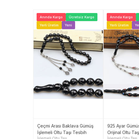
Ücretsiz Kargo
Anında Kargo
Ücretsiz Kargo
Anında Kargo
ni
Yerli Üretim
Yeni
Yerli Üretim
Ye
esme Taneli
Çeçmi Arası Baklava Gümüş
925 Ayar Gümüş
Oltu Taşı
İşlemeli Oltu Taşı Tesbih
Orijinal Oltu Ta
İşlemeli Oltu Taşı
İşlemeli Oltu Taşı
 mm) TP001573