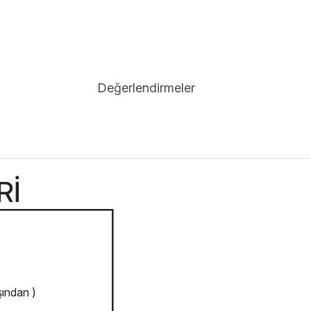
Değerlendirmeler
ERİ
şından )