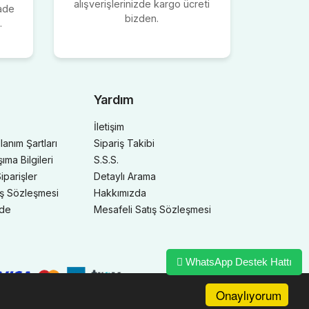
alışverişlerinizde kargo ücreti
iade
bizden.
.
Yardım
İletişim
llanım Şartları
Sipariş Takibi
ma Bilgileri
S.S.S.
iparişler
Detaylı Arama
ış Sözleşmesi
Hakkımızda
ade
Mesafeli Satış Sözleşmesi
WhatsApp Destek Hattı
Onaylıyorum