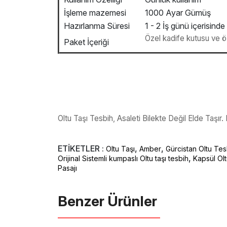
İşleme mazemesi
1000 Ayar Gümüş
Hazırlanma Süresi
1 - 2 İş günü içerisinde
Özel kadife kutusu ve öze
Paket İçeriği
Oltu Taşı Tesbih, Asaleti Bilekte Değil Elde Taşı
ETİKETLER :
,
,
Oltu Taşı
Amber
Gürcistan Oltu Tes
,
Orijinal Sistemli kumpaslı Oltu taşı tesbih
Kapsül Ol
Pasajı
Benzer Ürünler ️