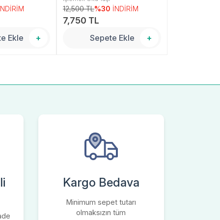
İNDİRİM
12,500 TL
%30
İNDİRİM
8,000 TL
%3
TP001571
7,750 TL
6,000 TL
e Ekle
+
Sepete Ekle
+
Sepe
i
Kargo Bedava
Minimum sepet tutarı
olmaksızın tüm
iade