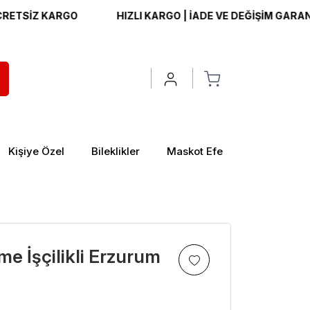
Z KARGO
HIZLI KARGO | İADE VE DEĞİŞİM GARANTİSİ | 
Kişiye Özel
Bileklikler
Maskot Efe
e İşçilikli Erzurum
>