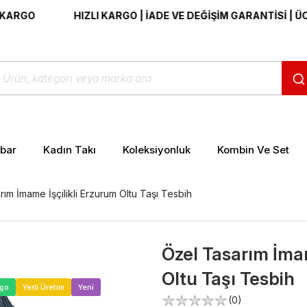
HIZLI KARGO | İADE VE DEĞİŞİM GARANTİSİ | ÜCRETSİ
ibar
Kadın Takı
Koleksiyonluk
Kombin Ve Set
ım İmame İşçilikli Erzurum Oltu Taşı Tesbih
Özel Tasarım İmam
Oltu Taşı Tesbih
>
rgo
Yerli Üretim
Yeni
(0)