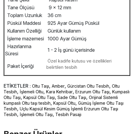
Tane Ölçüsü
9 x 12 mm
Toplam Uzunluk
36 cm
Püskül Maddesi
925 Ayar Gümüş Püskül
Kullanım Özelliği
Günlük kullanım
İşleme mazemesi
1000 Ayar Gümüş
Hazırlanma
1 - 2 İş günü içerisinde
Süresi
Özel kadife kutusu ve özellikleri
Paket İçeriği
belirtilen tesbih
ETİKETLER :
,
,
,
Oltu Taşı
Amber
Gürcistan Oltu Tesbih
Oltu
,
,
,
,
Tesbih
İşlemeli Oltu
Kara Kehribar
Erzurum Oltu Taşı
Kumpaslı
,
,
,
Oltu Taşı
Kapsül Oltu Taşı
Sade Oltu Taşı
Orijinal Sistemli
,
,
kumpaslı Oltu taşı tesbih
Kapsül Oltu
Gümüş İşleme Oltu Taşı
,
Tesbih
Uçlu Kapsül Kesim Gümüş İşlemli Erzurum Oltu Taşı
,
,
Tesbih
İşlemeli Oltu Taşı
Tesbih Pasajı