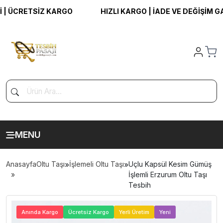
 ÜCRETSİZ KARGO
HIZLI KARGO | İADE VE DEĞİŞİM GARA
MENU
Anasayfa
Oltu Taşı
»
İşlemeli Oltu Taşı
»
Uçlu Kapsül Kesim Gümüş
İşlemli Erzurum Oltu Taşı
Tesbih
>
Anında Kargo
Ücretsiz Kargo
Yerli Üretim
Yeni