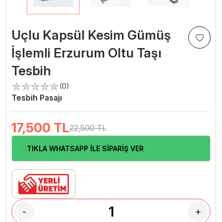
Uçlu Kapsül Kesim Gümüş
İşlemli Erzurum Oltu Taşı
Tesbih
(0)
Tesbih Pasajı
17,500
TL
22,500 TL
TIKLA WHATSAPP İLE SİPARİŞ VER
-
+