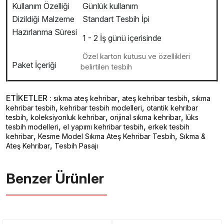
Kullanım Özelliği
Günlük kullanım
Dizildiği Malzeme
Standart Tesbih İpi
Hazırlanma Süresi
1 - 2 İş günü içerisinde
Özel karton kutusu ve özellikleri
Paket İçeriği
belirtilen tesbih
ETİKETLER :
,
,
sıkma ateş kehribar
ateş kehribar tesbih
sıkma
,
,
kehribar tesbih
kehribar tesbih modelleri
otantik kehribar
,
,
,
tesbih
koleksiyonluk kehribar
orijinal sıkma kehribar
lüks
,
,
tesbih modelleri
el yapımı kehribar tesbih
erkek tesbih
,
,
kehribar
Kesme Model Sıkma Ateş Kehribar Tesbih
Sıkma &
,
Ateş Kehribar
Tesbih Pasajı
Benzer Ürünler ️