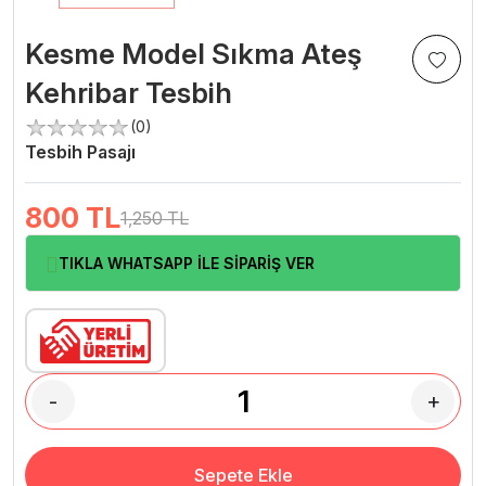
Kesme Model Sıkma Ateş
Kehribar Tesbih
(0)
Tesbih Pasajı
800
TL
1,250 TL
TIKLA WHATSAPP İLE SİPARİŞ VER
-
+
Sepete Ekle