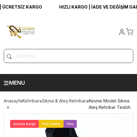
ÜCRETSİZ KARGO
HIZLI KARGO | İADE VE DEĞİŞİM GARAN
MENU
Anasayfa
Kehribar
»
Sıkma & Ateş Kehribar
»
Kesme Model Sıkma
Ateş Kehribar Tesbih
>
Anında Kargo
Yerli Üretim
Yeni