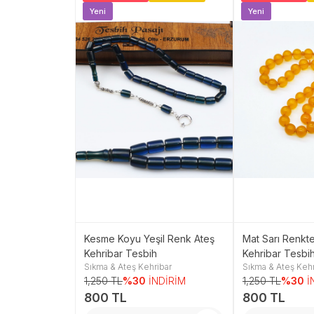
ni
Yeni
Yeni
Koyu Yeşil
Kesme Koyu Yeşil Renk Ateş
Mat Sarı Renkt
eş Kehribar
Kehribar Tesbih
Kehribar Tesbi
ibar
Sıkma & Ateş Kehribar
Sıkma & Ateş Kehr
NDİRİM
1,250 TL
%30
İNDİRİM
1,250 TL
%30
İ
800 TL
800 TL