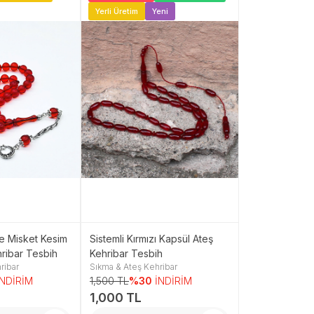
Yerli Üretim
Yeni
Yeni
e Misket Kesim
Sistemli Kırmızı Kapsül Ateş
Beyzi Model P
ribar Tesbih
Kehribar Tesbih
Ateş Kehribar 
ribar
Sıkma & Ateş Kehribar
Sıkma & Ateş Ke
mm)
İNDİRİM
1,500 TL
%30
İNDİRİM
1,250 TL
%30
1,000 TL
800 TL