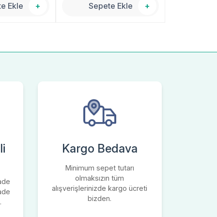
e Ekle
+
Sepete Ekle
+
Sepe
i
Kargo Bedava
Minimum sepet tutarı
olmaksızın tüm
iade
alışverişlerinizde kargo ücreti
iade
bizden.
.