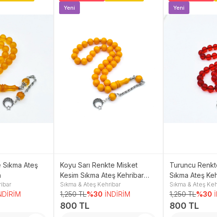
Yeni
Yeni
e Sıkma Ateş
Koyu Sarı Renkte Misket
Turuncu Renkt
h
Kesim Sıkma Ateş Kehribar
Sıkma Ateş Keh
ibar
Sıkma & Ateş Kehribar
Sıkma & Ateş Keh
Tesbih
NDİRİM
1,250 TL
%30
İNDİRİM
1,250 TL
%30
800 TL
800 TL