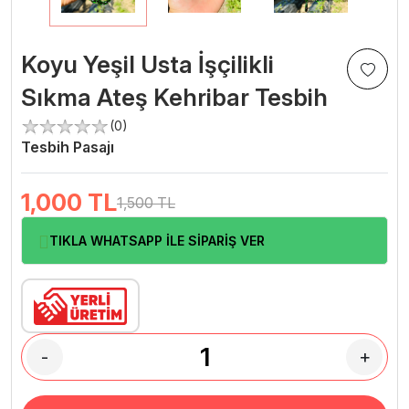
Koyu Yeşil Usta İşçilikli
Sıkma Ateş Kehribar Tesbih
(0)
Tesbih Pasajı
1,000
TL
1,500 TL
TIKLA WHATSAPP İLE SİPARİŞ VER
-
+