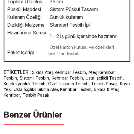
Toplam Uzunluk
35 cm
Püskül Maddesi
Sistem Püskül Tasarım
Kullanım Özelliği
Günlük kullanım
Dizildiği Malzeme
Standart Tesbih İpi
Hazırlanma Süresi
1 - 2 İş günü içerisinde hazırlanır
Özel karton kutusu ve özellikleri
Paket İçeriği
belirtilen tesbih
ETİKETLER :
,
Sıkma Ateş Kehribar Tesbih
Ateş Kehribar
,
,
,
,
Tesbih
Sistemli Tesbih
Kehribar Tesbih
Usta İşçilikli Tesbih
,
,
,
Koleksiyonluk Tesbih
Özel Tasarım Tesbih
Tesbih Pasajı
Koyu
,
Yeşil Usta İşçilikli Sıkma Ateş Kehribar Tesbih
Sıkma & Ateş
,
Kehribar
Tesbih Pasajı
Benzer Ürünler ️