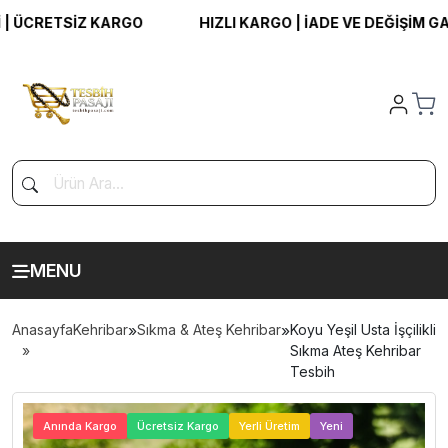
CRETSİZ KARGO
HIZLI KARGO | İADE VE DEĞİŞİM GARAN
MENU
Anasayfa
Kehribar
»
Sıkma & Ateş Kehribar
»
Koyu Yeşil Usta İşçilikli
Sıkma Ateş Kehribar
Tesbih
>
Anında Kargo
Ücretsiz Kargo
Yerli Üretim
Yeni