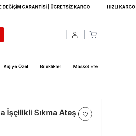
ŞİM GARANTİSİ | ÜCRETSİZ KARGO
HIZLI KARGO | İADE 
Kişiye Özel
Bileklikler
Maskot Efe
 İşçilikli Sıkma Ateş
>