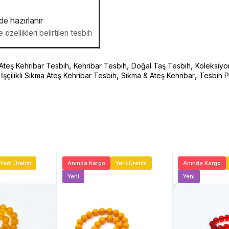
de hazırlanır
özellikleri belirtilen tesbih
,
,
,
Ateş Kehribar Tesbih
Kehribar Tesbih
Doğal Taş Tesbih
Koleksiyo
,
,
İşçilikli Sıkma Ateş Kehribar Tesbih
Sıkma & Ateş Kehribar
Tesbih P
Yerli Üretim
Anında Kargo
Yerli Üretim
Anında Kargo
Yeni
Yeni