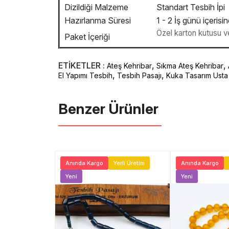
Dizildiği Malzeme
Standart Tesbih İpi
Hazırlanma Süresi
1 - 2 İş günü içerisin
Özel karton kutusu ve 
Paket İçeriği
ETİKETLER :
,
,
Ateş Kehribar
Sıkma Ateş Kehribar
,
,
El Yapımı Tesbih
Tesbih Pasajı
Kuka Tasarım Usta 
Benzer Ürünler ️
Ücretsiz Kargo
Anında Kargo
Yerli Üretim
Anında Kargo
ni
Yeni
Yeni