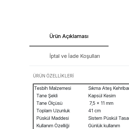
Ürün Açıklaması
İptal ve İade Koşulları
ÜRÜN ÖZELLİKLERİ
Tesbih Malzemesi
Sıkma Ateş Kehriba
Tane Şekli
Kapsül Kesim
Tane Ölçüsü
7,5 x 11 mm
Toplam Uzunluk
41 cm
Püskül Maddesi
Sistem Püskül Tasa
Kullanım Özelliği
Günlük kullanım