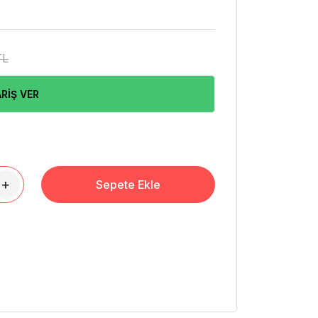
TL
RİŞ VER
+
Sepete Ekle