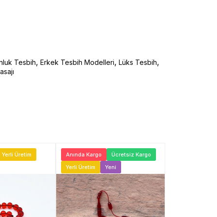
,
,
,
nluk Tesbih
Erkek Tesbih Modelleri
Lüks Tesbih
asajı
Yerli Üretim
Anında Kargo
Ücretsiz Kargo
Anında Kargo
Yerli Üretim
Yeni
Yeni