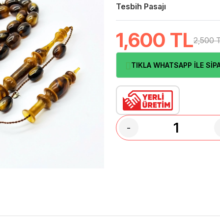
Tesbih Pasajı
1,600
TL
2,500 
TIKLA WHATSAPP İLE SİPA
-