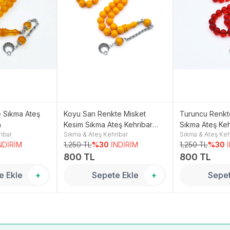
e Sıkma Ateş
Koyu Sarı Renkte Misket
Turuncu Renkt
h
Kesim Sıkma Ateş Kehribar
Sıkma Ateş Keh
ibar
Sıkma & Ateş Kehribar
Sıkma & Ateş Keh
Tesbih
NDİRİM
1,250 TL
%30
İNDİRİM
1,250 TL
%30
800 TL
800 TL
e Ekle
+
Sepete Ekle
+
Sepet