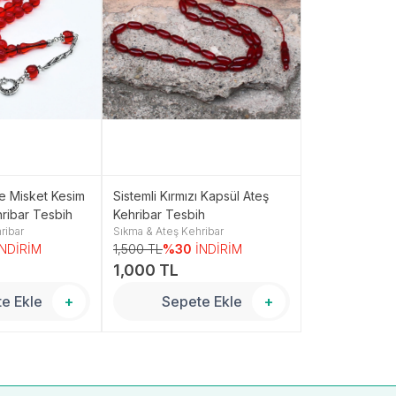
e Misket Kesim
Sistemli Kırmızı Kapsül Ateş
Beyzi Model P
ribar Tesbih
Kehribar Tesbih
Ateş Kehribar 
ribar
Sıkma & Ateş Kehribar
Sıkma & Ateş Ke
mm)
İNDİRİM
1,500 TL
%30
İNDİRİM
1,250 TL
%30
1,000 TL
800 TL
e Ekle
+
Sepete Ekle
+
Sepe