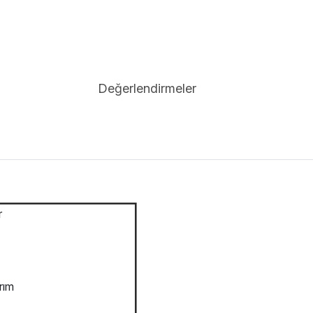
Değerlendirmeler
r
rım