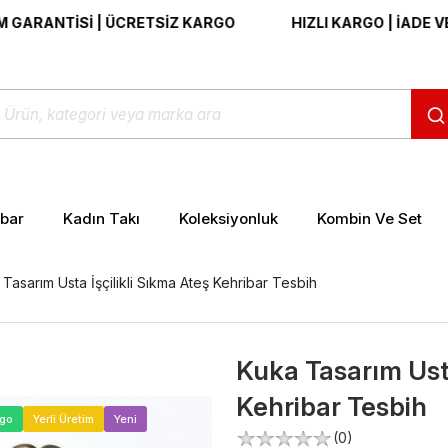
NTİSİ | ÜCRETSİZ KARGO
HIZLI KARGO | İADE VE DEĞİ
ibar
Kadın Takı
Koleksiyonluk
Kombin Ve Set
Tasarım Usta İşçilikli Sıkma Ateş Kehribar Tesbih
Kuka Tasarım Usta
Kehribar Tesbih
>
rgo
Yerli Üretim
Yeni
(0)