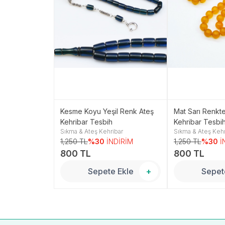
Koyu Yeşil
Kesme Koyu Yeşil Renk Ateş
Mat Sarı Renkt
eş Kehribar
Kehribar Tesbih
Kehribar Tesbi
ibar
Sıkma & Ateş Kehribar
Sıkma & Ateş Kehr
NDİRİM
1,250 TL
%30
İNDİRİM
1,250 TL
%30
İ
800 TL
800 TL
 Ekle
+
Sepete Ekle
+
Sepet