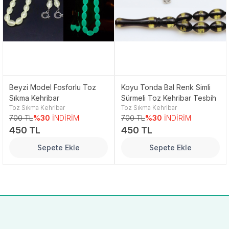
Beyzi Model Fosforlu Toz
Koyu Tonda Bal Renk Simli
Sıkma Kehribar
Sürmeli Toz Kehribar Tesbih
Toz Sıkma Kehribar
Toz Sıkma Kehribar
700 TL
%30
İNDİRİM
700 TL
%30
İNDİRİM
450 TL
450 TL
Sepete Ekle
Sepete Ekle