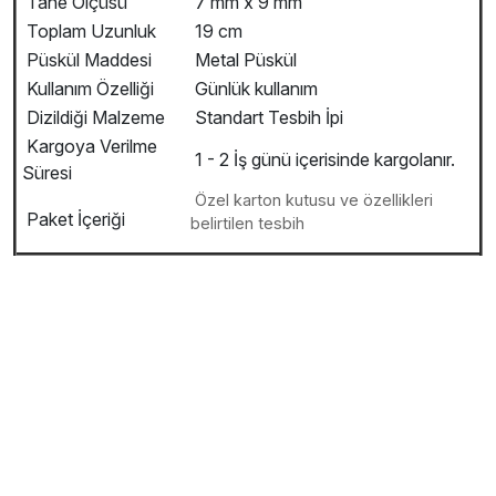
Tane Ölçüsü
7 mm x 9 mm
Toplam Uzunluk
19 cm
Püskül Maddesi
Metal Püskül
Kullanım Özelliği
Günlük kullanım
Dizildiği Malzeme
Standart Tesbih İpi
Kargoya Verilme
1 - 2 İş günü içerisinde kargolanır.
Süresi
Özel karton kutusu ve özellikleri
Paket İçeriği
belirtilen tesbih