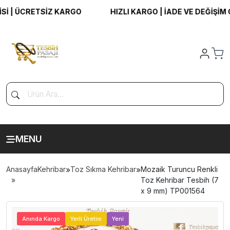
| ÜCRETSİZ KARGO
HIZLI KARGO | İADE VE DEĞİŞİM GAR
MENU
Anasayfa
Kehribar
»
Toz Sıkma Kehribar
»
Mozaik Turuncu Renkli
Toz Kehribar Tesbih (7
x 9 mm) TP001564
>
Anında Kargo
Yerli Üretim
Yeni