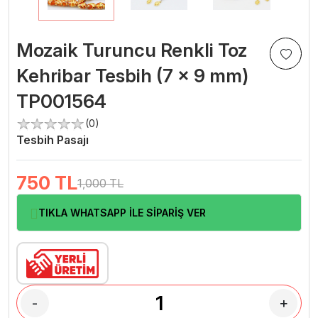
Mozaik Turuncu Renkli Toz
Kehribar Tesbih (7 x 9 mm)
TP001564
(0)
Tesbih Pasajı
750
TL
1,000 TL
TIKLA WHATSAPP İLE SİPARİŞ VER
-
+