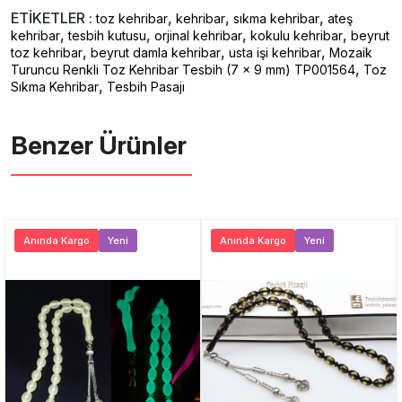
ETİKETLER :
,
,
,
toz kehribar
kehribar
sıkma kehribar
ateş
,
,
,
,
kehribar
tesbih kutusu
orjinal kehribar
kokulu kehribar
beyrut
,
,
,
toz kehribar
beyrut damla kehribar
usta işi kehribar
Mozaik
,
Turuncu Renkli Toz Kehribar Tesbih (7 x 9 mm) TP001564
Toz
,
Sıkma Kehribar
Tesbih Pasajı
Benzer Ürünler ️
Anında Kargo
Yeni
Anında Kargo
Yeni