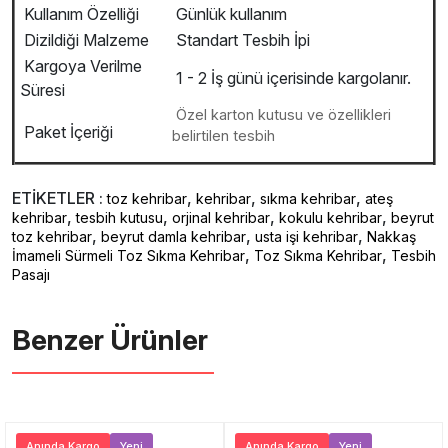
Kullanım Özelliği
Günlük kullanım
Dizildiği Malzeme
Standart Tesbih İpi
Kargoya Verilme
1 - 2 İş günü içerisinde kargolanır.
Süresi
Özel karton kutusu ve özellikleri
Paket İçeriği
belirtilen tesbih
ETİKETLER :
,
,
,
toz kehribar
kehribar
sıkma kehribar
ateş
,
,
,
,
kehribar
tesbih kutusu
orjinal kehribar
kokulu kehribar
beyrut
,
,
,
toz kehribar
beyrut damla kehribar
usta işi kehribar
Nakkaş
,
,
İmameli Sürmeli Toz Sıkma Kehribar
Toz Sıkma Kehribar
Tesbih
Pasajı
Benzer Ürünler ️
Anında Kargo
Yeni
Anında Kargo
Yeni