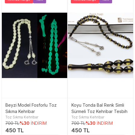
Beyzi Model Fosforlu Toz
Koyu Tonda Bal Renk Simli
Sıkma Kehribar
Sürmeli Toz Kehribar Tesbih
Toz Sıkma Kehribar
Toz Sıkma Kehribar
700 TL
%30
İNDİRİM
700 TL
%30
İNDİRİM
450 TL
450 TL