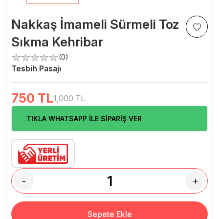
Nakkaş İmameli Sürmeli Toz
Sıkma Kehribar
(0)
Tesbih Pasajı
750
TL
1,000 TL
TIKLA WHATSAPP İLE SİPARİŞ VER
-
+
Sepete Ekle