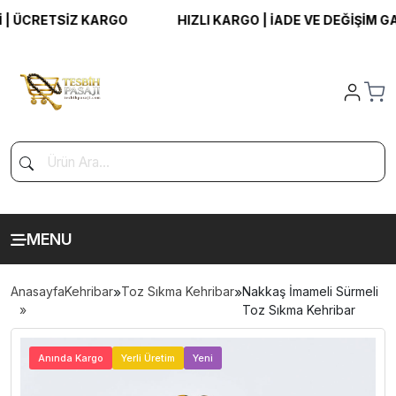
ÜCRETSİZ KARGO
HIZLI KARGO | İADE VE DEĞİŞİM GARA
MENU
Anasayfa
Kehribar
»
Toz Sıkma Kehribar
»
Nakkaş İmameli Sürmeli
Toz Sıkma Kehribar
>
Anında Kargo
Yerli Üretim
Yeni