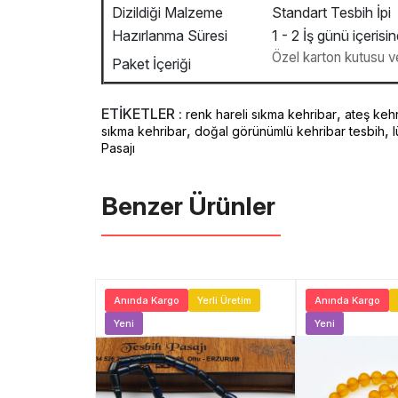
Dizildiği Malzeme
Standart Tesbih İpi
Hazırlanma Süresi
1 - 2 İş günü içerisi
Özel karton kutusu ve
Paket İçeriği
ETİKETLER :
,
renk hareli sıkma kehribar
ateş kehr
,
,
sıkma kehribar
doğal görünümlü kehribar tesbih
Pasajı
Benzer Ürünler ️
Ücretsiz Kargo
Anında Kargo
Yerli Üretim
Anında Kargo
ni
Yeni
Yeni