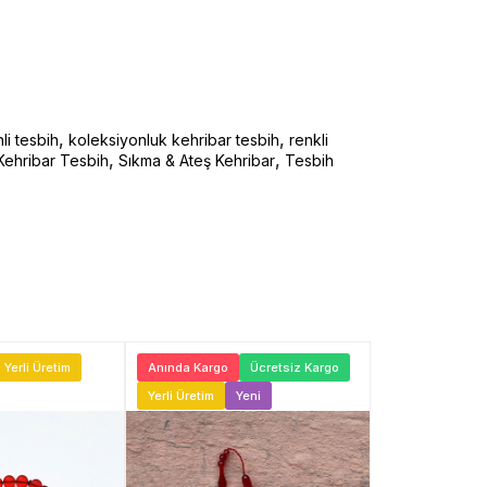
,
,
li tesbih
koleksiyonluk kehribar tesbih
renkli
,
,
Kehribar Tesbih
Sıkma & Ateş Kehribar
Tesbih
Yerli Üretim
Anında Kargo
Ücretsiz Kargo
Anında Kargo
Yerli Üretim
Yeni
Yeni