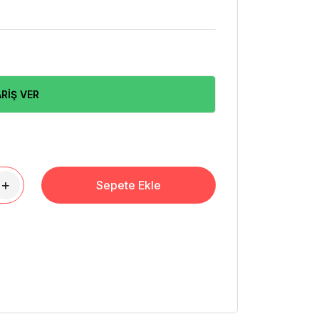
RİŞ VER
+
Sepete Ekle