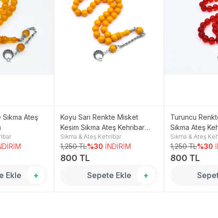
e Sıkma Ateş
Koyu Sarı Renkte Misket
Turuncu Renkt
h
Kesim Sıkma Ateş Kehribar
Sıkma Ateş Keh
ibar
Sıkma & Ateş Kehribar
Sıkma & Ateş Keh
Tesbih
NDİRİM
1,250 TL
%30
İNDİRİM
1,250 TL
%30
800 TL
800 TL
e Ekle
+
Sepete Ekle
+
Sepet