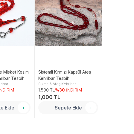
e Misket Kesim
Sistemli Kırmızı Kapsül Ateş
Beyzi Model P
ribar Tesbih
Kehribar Tesbih
Ateş Kehribar 
ribar
Sıkma & Ateş Kehribar
Sıkma & Ateş Ke
mm)
İNDİRİM
1,500 TL
%30
İNDİRİM
1,250 TL
%30
1,000 TL
800 TL
e Ekle
+
Sepete Ekle
+
Sepe