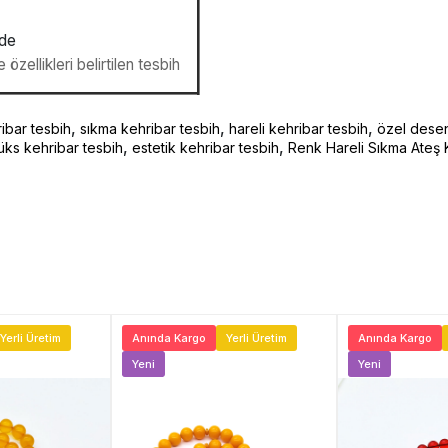
nde
 özellikleri belirtilen tesbih
,
,
,
ibar tesbih
sıkma kehribar tesbih
hareli kehribar tesbih
özel desen
,
,
lüks kehribar tesbih
estetik kehribar tesbih
Renk Hareli Sıkma Ateş 
Yerli Üretim
Anında Kargo
Yerli Üretim
Anında Kargo
Yeni
Yeni