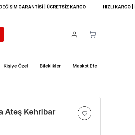
İM GARANTİSİ | ÜCRETSİZ KARGO
HIZLI KARGO | İADE V
Kişiye Özel
Bileklikler
Maskot Efe
a Ateş Kehribar
>