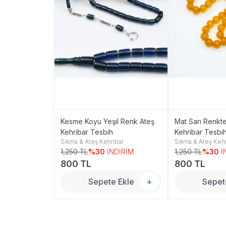
Koyu Yeşil
Kesme Koyu Yeşil Renk Ateş
Mat Sarı Renkt
eş Kehribar
Kehribar Tesbih
Kehribar Tesbi
ibar
Sıkma & Ateş Kehribar
Sıkma & Ateş Kehr
NDİRİM
1,250 TL
%30
İNDİRİM
1,250 TL
%30
İ
800 TL
800 TL
 Ekle
+
Sepete Ekle
+
Sepet