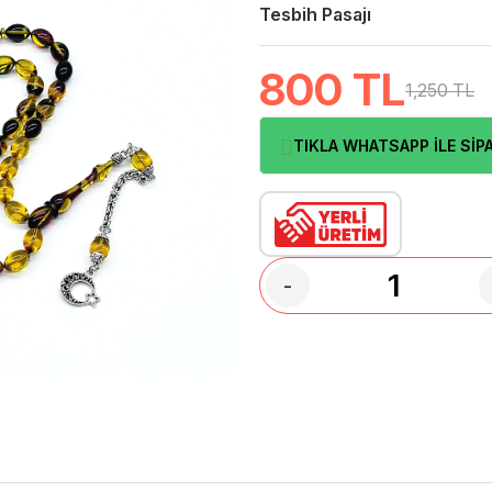
Tesbih Pasajı
800
TL
1,250 TL
TIKLA WHATSAPP İLE SİPA
-