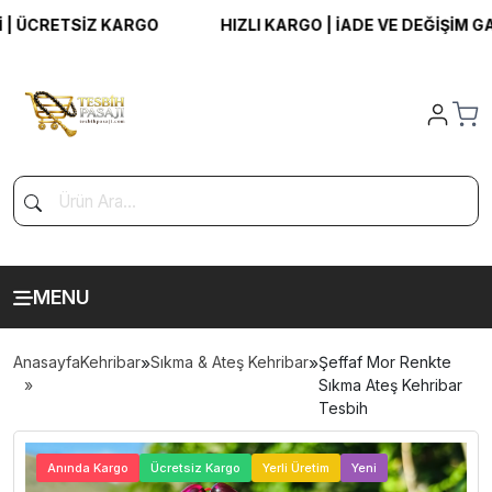
CRETSİZ KARGO
HIZLI KARGO | İADE VE DEĞİŞİM GARAN
MENU
Anasayfa
Kehribar
»
Sıkma & Ateş Kehribar
»
Şeffaf Mor Renkte
Sıkma Ateş Kehribar
Tesbih
>
Anında Kargo
Ücretsiz Kargo
Yerli Üretim
Yeni