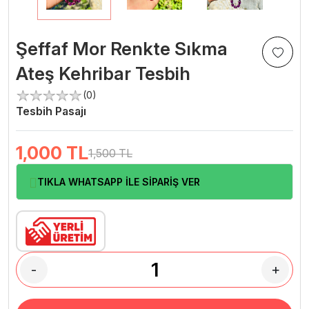
Şeffaf Mor Renkte Sıkma
Ateş Kehribar Tesbih
(0)
Tesbih Pasajı
1,000
TL
1,500 TL
TIKLA WHATSAPP İLE SİPARİŞ VER
-
+