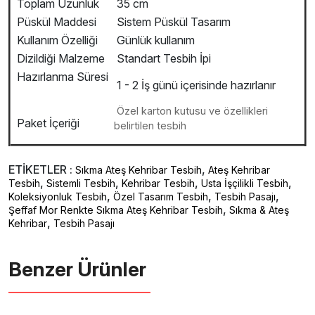
Toplam Uzunluk
35 cm
Püskül Maddesi
Sistem Püskül Tasarım
Kullanım Özelliği
Günlük kullanım
Dizildiği Malzeme
Standart Tesbih İpi
Hazırlanma Süresi
1 - 2 İş günü içerisinde hazırlanır
Özel karton kutusu ve özellikleri
Paket İçeriği
belirtilen tesbih
ETİKETLER :
,
Sıkma Ateş Kehribar Tesbih
Ateş Kehribar
,
,
,
,
Tesbih
Sistemli Tesbih
Kehribar Tesbih
Usta İşçilikli Tesbih
,
,
,
Koleksiyonluk Tesbih
Özel Tasarım Tesbih
Tesbih Pasajı
,
Şeffaf Mor Renkte Sıkma Ateş Kehribar Tesbih
Sıkma & Ateş
,
Kehribar
Tesbih Pasajı
Benzer Ürünler ️