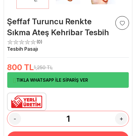
Şeffaf Turuncu Renkte
Sıkma Ateş Kehribar Tesbih
(0)
Tesbih Pasajı
800
TL
1,250 TL
TIKLA WHATSAPP İLE SİPARİŞ VER
-
+