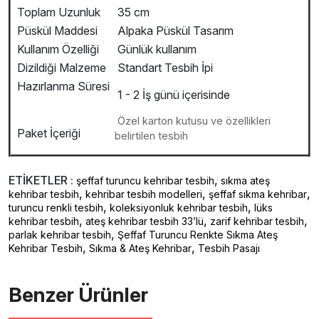
Toplam Uzunluk
35 cm
Püskül Maddesi
Alpaka Püskül Tasarım
Kullanım Özelliği
Günlük kullanım
Dizildiği Malzeme
Standart Tesbih İpi
Hazırlanma Süresi
1 - 2 İş günü içerisinde
Özel karton kutusu ve özellikleri
Paket İçeriği
belirtilen tesbih
ETİKETLER :
,
şeffaf turuncu kehribar tesbih
sıkma ateş
,
,
,
kehribar tesbih
kehribar tesbih modelleri
şeffaf sıkma kehribar
,
,
turuncu renkli tesbih
koleksiyonluk kehribar tesbih
lüks
,
,
,
kehribar tesbih
ateş kehribar tesbih 33’lü
zarif kehribar tesbih
,
parlak kehribar tesbih
Şeffaf Turuncu Renkte Sıkma Ateş
,
,
Kehribar Tesbih
Sıkma & Ateş Kehribar
Tesbih Pasajı
Benzer Ürünler ️