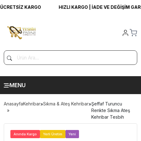
CRETSİZ KARGO
HIZLI KARGO | İADE VE DEĞİŞİM GARANT
MENU
Anasayfa
Kehribar
»
Sıkma & Ateş Kehribar
»
Şeffaf Turuncu
Renkte Sıkma Ateş
Kehribar Tesbih
>
Anında Kargo
Yerli Üretim
Yeni