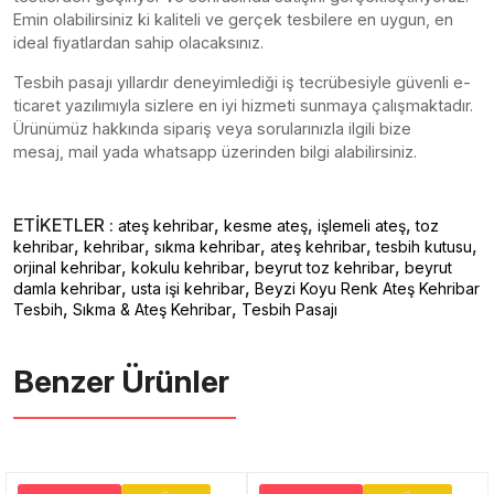
Emin olabilirsiniz ki kaliteli ve gerçek tesbilere en uygun, en
ideal fiyatlardan sahip olacaksınız.
Tesbih pasajı yıllardır deneyimlediği iş tecrübesiyle güvenli e-
ticaret yazılımıyla sizlere en iyi hizmeti sunmaya çalışmaktadır.
Ürünümüz hakkında sipariş veya sorularınızla ilgili bize
mesaj, mail yada whatsapp üzerinden bilgi alabilirsiniz.
ETİKETLER :
,
,
,
ateş kehribar
kesme ateş
işlemeli ateş
toz
,
,
,
,
,
kehribar
kehribar
sıkma kehribar
ateş kehribar
tesbih kutusu
,
,
,
orjinal kehribar
kokulu kehribar
beyrut toz kehribar
beyrut
,
,
damla kehribar
usta işi kehribar
Beyzi Koyu Renk Ateş Kehribar
,
,
Tesbih
Sıkma & Ateş Kehribar
Tesbih Pasajı
Benzer Ürünler ️