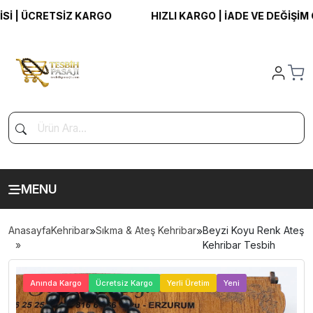
| ÜCRETSİZ KARGO
HIZLI KARGO | İADE VE DEĞİŞİM GAR
MENU
Anasayfa
Kehribar
»
Sıkma & Ateş Kehribar
»
Beyzi Koyu Renk Ateş
Kehribar Tesbih
>
Anında Kargo
Ücretsiz Kargo
Yerli Üretim
Yeni