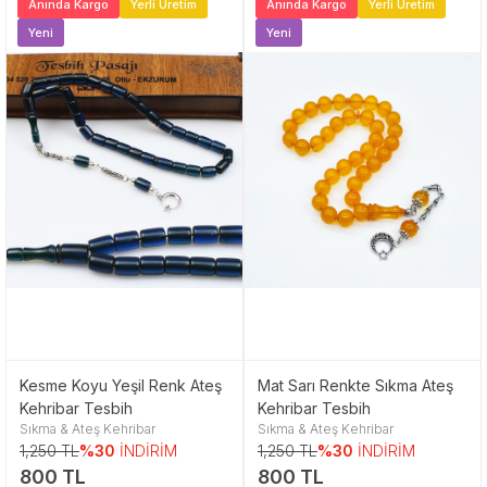
Anında Kargo
Yerli Üretim
Anında Kargo
Yerli Üretim
Yeni
Yeni
Kesme Koyu Yeşil Renk Ateş
Mat Sarı Renkte Sıkma Ateş
Kehribar Tesbih
Kehribar Tesbih
Sıkma & Ateş Kehribar
Sıkma & Ateş Kehribar
1,250 TL
%30
İNDİRİM
1,250 TL
%30
İNDİRİM
800 TL
800 TL