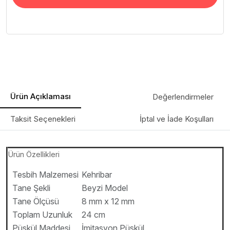
Ürün Açıklaması
Değerlendirmeler
Taksit Seçenekleri
İptal ve İade Koşulları
Ürün Özellikleri
Tesbih Malzemesi
Kehribar
Tane Şekli
Beyzi Model
Tane Ölçüsü
8 mm x 12 mm
Toplam Uzunluk
24 cm
Püskül Maddesi
İmitasyon Püskül