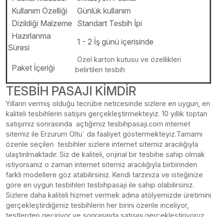
Kullanım Özelliği
Günlük kullanım
Dizildiği Malzeme
Standart Tesbih İpi
Hazırlanma
1 - 2 İş günü içerisinde
Süresi
Özel karton kutusu ve özellikleri
Paket İçeriği
belirtilen tesbih
TESBİH PASAJI KİMDİR
Yılların vermiş olduğu tecrübe neticesinde sizlere en uygun, en
kaliteli tesbihlerin satışını gerçekleştirmekteyiz. 10 yıllık toptan
satışımız sonrasında açtığımız tesbihpasaji.com internet
sitemiz ile Erzurum Oltu` da faaliyet göstermekteyiz.Tamamı
özenle seçilen tesbihler sizlere internet sitemiz aracılığıyla
ulaştırılmaktadır. Siz de kaliteli, orijinal bir tesbihe sahip olmak
istiyorsanız o zaman internet sitemiz aracılığıyla birbirinden
farklı modellere göz atabilirsiniz. Kendi tarzınıza ve isteğinize
göre en uygun tesbihleri tesbihpasaji ile sahip olabilirsiniz.
Sizlere daha kaliteli hizmet vermek adına atölyemizde üretimini
gerçekleştirdiğimiz tesbihlerin her birini özenle inceliyor,
testlerden geçiriyor ve sonrasında satışını gerçekleştiriyoruz.