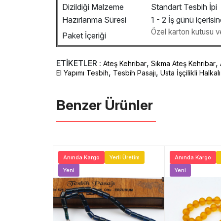
Dizildiği Malzeme
Standart Tesbih İpi
Hazırlanma Süresi
1 - 2 İş günü içerisin
Özel karton kutusu ve 
Paket İçeriği
ETİKETLER :
,
,
Ateş Kehribar
Sıkma Ateş Kehribar
,
,
El Yapımı Tesbih
Tesbih Pasajı
Usta İşçilikli Halk
Benzer Ürünler ️
Ücretsiz Kargo
Anında Kargo
Yerli Üretim
Anında Kargo
ni
Yeni
Yeni