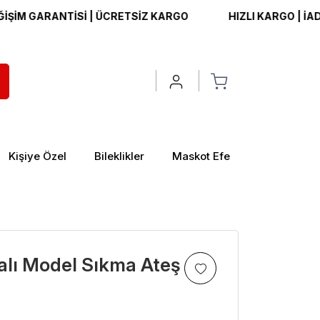
GARANTİSİ | ÜCRETSİZ KARGO
HIZLI KARGO | İADE VE D
Kişiye Özel
Bileklikler
Maskot Efe
lkalı Model Sıkma Ateş
>