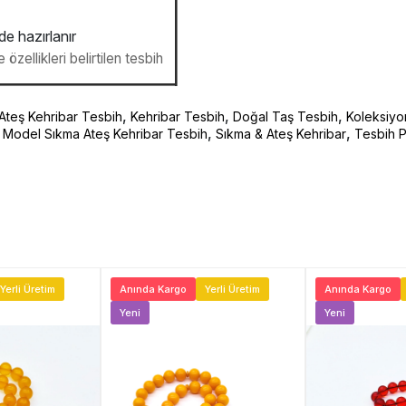
de hazırlanır
özellikleri belirtilen tesbih
,
,
,
Ateş Kehribar Tesbih
Kehribar Tesbih
Doğal Taş Tesbih
Koleksiyo
,
,
alı Model Sıkma Ateş Kehribar Tesbih
Sıkma & Ateş Kehribar
Tesbih P
Yerli Üretim
Anında Kargo
Yerli Üretim
Anında Kargo
Yeni
Yeni