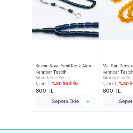
Koyu Yeşil
Kesme Koyu Yeşil Renk Ateş
Mat Sarı Renkt
eş Kehribar
Kehribar Tesbih
Kehribar Tesbi
ibar
Sıkma & Ateş Kehribar
Sıkma & Ateş Kehr
NDİRİM
1,250 TL
%30
İNDİRİM
1,250 TL
%30
İ
800 TL
800 TL
 Ekle
+
Sepete Ekle
+
Sepet