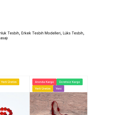
,
,
,
nluk Tesbih
Erkek Tesbih Modelleri
Lüks Tesbih
asajı
Yerli Üretim
Anında Kargo
Ücretsiz Kargo
Anında Kargo
Yerli Üretim
Yeni
Yeni