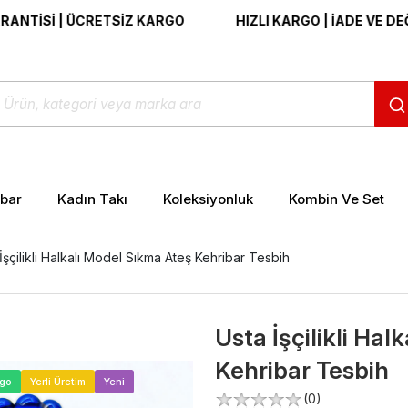
İ | ÜCRETSİZ KARGO
HIZLI KARGO | İADE VE DEĞİŞİM 
ibar
Kadın Takı
Koleksiyonluk
Kombin Ve Set
İşçilikli Halkalı Model Sıkma Ateş Kehribar Tesbih
Usta İşçilikli Ha
Kehribar Tesbih
>
rgo
Yerli Üretim
Yeni
(0)