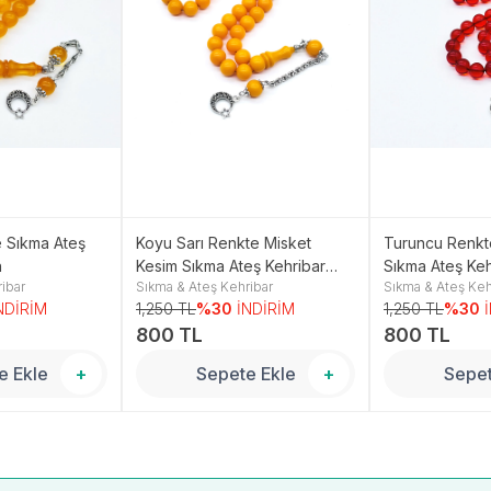
e Sıkma Ateş
Koyu Sarı Renkte Misket
Turuncu Renkt
h
Kesim Sıkma Ateş Kehribar
Sıkma Ateş Keh
ibar
Sıkma & Ateş Kehribar
Sıkma & Ateş Keh
Tesbih
NDİRİM
1,250 TL
%30
İNDİRİM
1,250 TL
%30
800 TL
800 TL
e Ekle
+
Sepete Ekle
+
Sepet