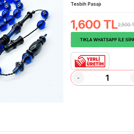
Tesbih Pasajı
1,600
TL
2,500 
TIKLA WHATSAPP İLE SİPA
-