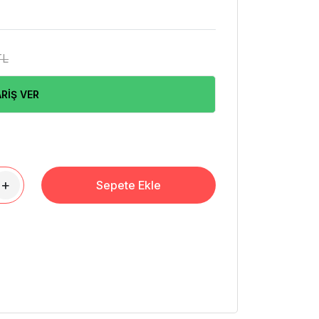
TL
RİŞ VER
+
Sepete Ekle