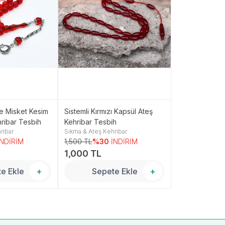
e Misket Kesim
Sistemli Kırmızı Kapsül Ateş
Beyzi Model P
ribar Tesbih
Kehribar Tesbih
Ateş Kehribar 
ribar
Sıkma & Ateş Kehribar
Sıkma & Ateş Ke
mm)
İNDİRİM
1,500 TL
%30
İNDİRİM
1,250 TL
%30
1,000 TL
800 TL
e Ekle
+
Sepete Ekle
+
Sepe