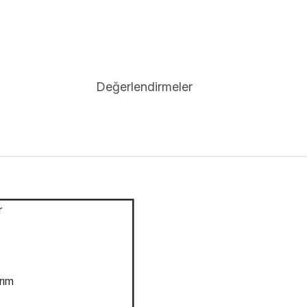
Değerlendirmeler
r
rım