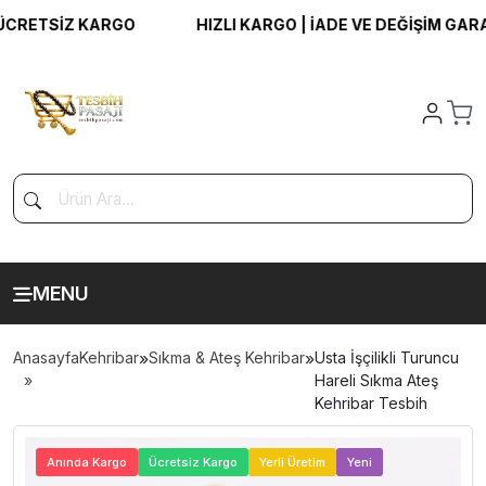
RETSİZ KARGO
HIZLI KARGO | İADE VE DEĞİŞİM GARANTİ
MENU
Anasayfa
Kehribar
»
Sıkma & Ateş Kehribar
»
Usta İşçilikli Turuncu
Hareli Sıkma Ateş
Kehribar Tesbih
>
Anında Kargo
Ücretsiz Kargo
Yerli Üretim
Yeni