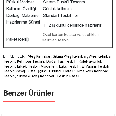
Püskül Maddesi
Sistem Püskül Tasarım
Kullanım Özelliği
Günlük kullanım
Dizildiği Malzeme
Standart Tesbih İpi
Hazırlanma Süresi
1 - 2 İş günü içerisinde hazırlanır
Özel karton kutusu ve özellikleri
Paket İçeriği
belirtilen tesbih
ETİKETLER :
,
,
Ateş Kehribar
Sıkma Ateş Kehribar
Ateş Kehribar
,
,
,
Tesbih
Kehribar Tesbih
Doğal Taş Tesbih
Koleksiyonluk
,
,
,
,
Tesbih
Erkek Tesbih Modelleri
Lüks Tesbih
El Yapımı Tesbih
,
Tesbih Pasajı
Usta İşçilikli Turuncu Hareli Sıkma Ateş Kehribar
,
,
Tesbih
Sıkma & Ateş Kehribar
Tesbih Pasajı
Benzer Ürünler ️