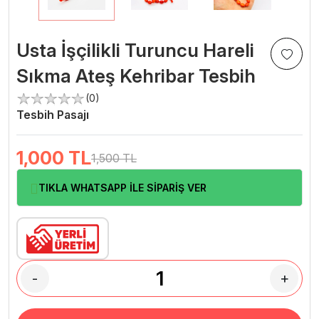
Usta İşçilikli Turuncu Hareli
Sıkma Ateş Kehribar Tesbih
(0)
Tesbih Pasajı
1,000
TL
1,500 TL
TIKLA WHATSAPP İLE SİPARİŞ VER
-
+