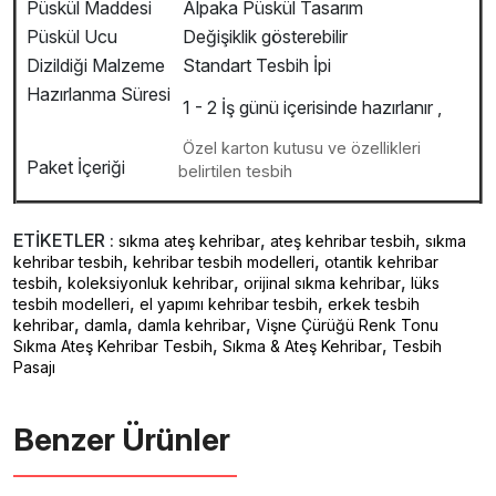
Püskül Maddesi
Alpaka Püskül Tasarım
Püskül Ucu
Değişiklik gösterebilir
Dizildiği Malzeme
Standart Tesbih İpi
Hazırlanma Süresi
1 - 2 İş günü içerisinde hazırlanır ,
Özel karton kutusu ve özellikleri
Paket İçeriği
belirtilen tesbih
ETİKETLER :
,
,
sıkma ateş kehribar
ateş kehribar tesbih
sıkma
,
,
kehribar tesbih
kehribar tesbih modelleri
otantik kehribar
,
,
,
tesbih
koleksiyonluk kehribar
orijinal sıkma kehribar
lüks
,
,
tesbih modelleri
el yapımı kehribar tesbih
erkek tesbih
,
,
,
kehribar
damla
damla kehribar
Vişne Çürüğü Renk Tonu
,
,
Sıkma Ateş Kehribar Tesbih
Sıkma & Ateş Kehribar
Tesbih
Pasajı
Benzer Ürünler ️