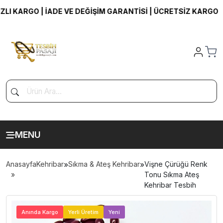
 KARGO | İADE VE DEĞİŞİM GARANTİSİ | ÜCRETSİZ KARGO
MENU
Anasayfa
Kehribar
»
Sıkma & Ateş Kehribar
»
Vişne Çürüğü Renk
Tonu Sıkma Ateş
Kehribar Tesbih
>
Anında Kargo
Yerli Üretim
Yeni