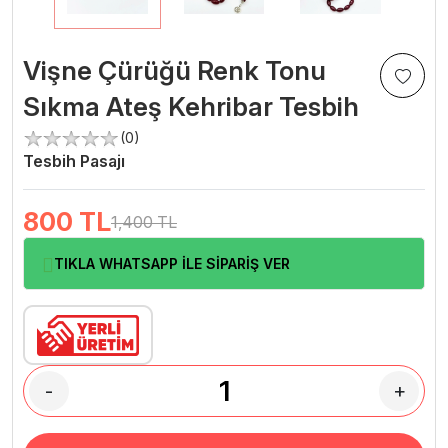
Vişne Çürüğü Renk Tonu
Sıkma Ateş Kehribar Tesbih
(0)
Tesbih Pasajı
800
TL
1,400 TL
TIKLA WHATSAPP İLE SİPARİŞ VER
-
+